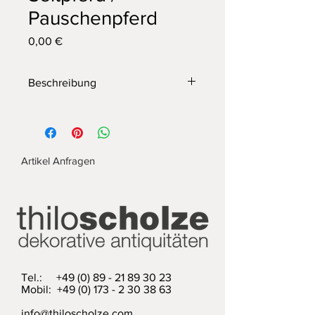
Pauschenpferd
Preis
0,00 €
Beschreibung
Pauschenpferd der Fa. Adam, ca. 100
Jahre alt, die Beine wurden gekürzt,
so das man es z.B. als Sitzmöbel in
der Diele oder auch am Fußende
Artikel Anfragen
eines Bettes als Ablagemöglichkeit
nutzen kann.
Maße: Länge 180 cm, Höhe 54 cm
weitere Exemplare auf Anfrage
Tel.:
+49 (0) 89 - 21 89 30 23
Mobil: +49 (0) 173 - 2 30 38 63
info@thiloscholze.com