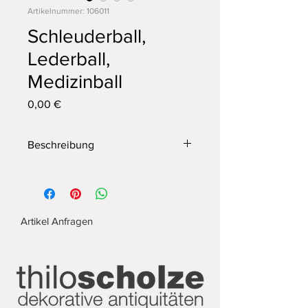
Artikelnummer: 106011
Schleuderball,
Lederball,
Medizinball
Preis
0,00 €
Beschreibung
Schleuderball aus Leder, schöne
Patina, alle in sehr gutem Zustand
Maße: Durchmesser ca. 20 cm,
Gewicht 1,5 kg
Artikel Anfragen
mehrere Schleuderbälle vorhanden