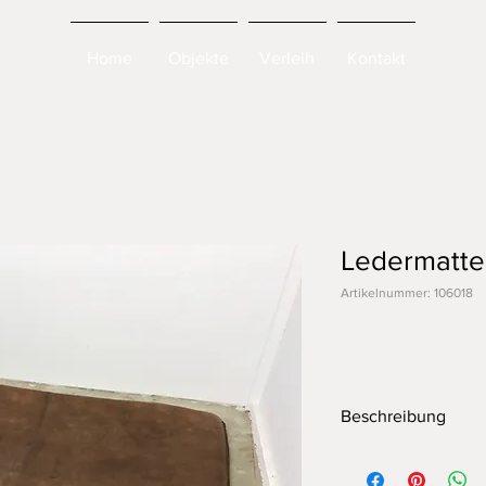
Home
Objekte
Verleih
Kontakt
Ledermatte
Artikelnummer: 106018
Beschreibung
Lederturnmatte aus di
gereinigt, gewachst, 