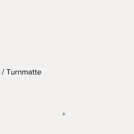
 / Turnmatte
ckem Rindsleder, ca. 80 Jahre alt,
teilweise nachgenäht,