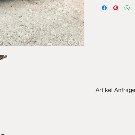
Gymnastiktisch, Leder
besonderer Patina, n
Benutzungsspuren, d
Maße: 190 x 100 x h 
weitere Exemplare un
Artikel Anfrag