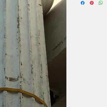
beeindruckend in Grö
hohl
Maße: Gesamthöhe ca
Anzahl: 2 Stück
Preis auf Anfrage